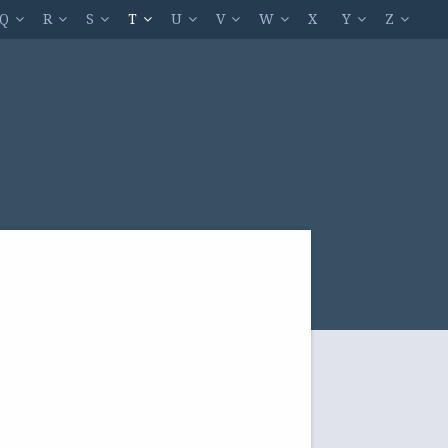
Q
R
S
T
U
V
W
X
Y
Z