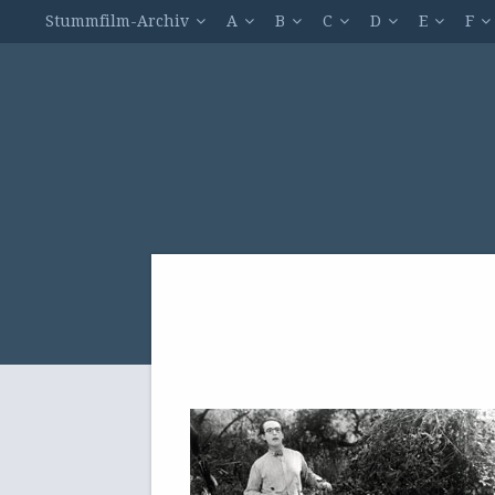
Stummfilm-Archiv
A
B
C
D
E
F