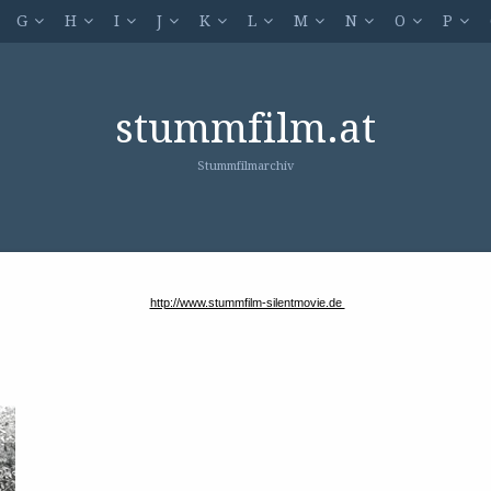
G
H
I
J
K
L
M
N
O
P
stummfilm.at
Stummfilmarchiv
http://www.stummfilm-silentmovie.de