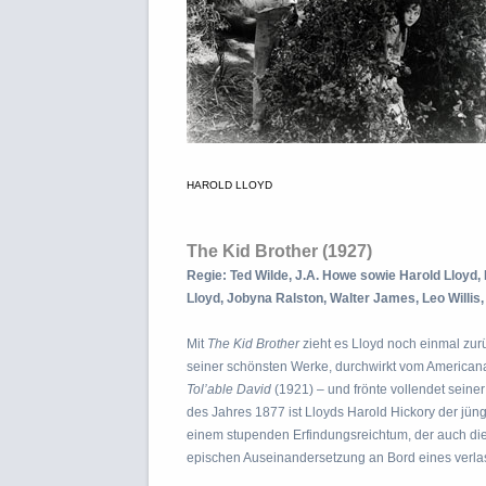
HAROLD LLOYD
The Kid Brother (1927)
Regie: Ted Wilde, J.A. Howe sowie Harold Lloyd,
Lloyd, Jobyna Ralston, Walter James, Leo Willis,
Mit
The Kid Brother
zieht es Lloyd noch einmal zur
seiner schönsten Werke, durchwirkt vom American
Tol’able David
(1921) – und frönte vollendet seine
des Jahres 1877 ist Lloyds Harold Hickory der jün
einem stupenden Erfindungsreichtum, der auch die I
epischen Auseinandersetzung an Bord eines verlas