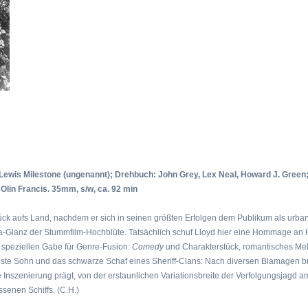
 Lewis Milestone (ungenannt); Drehbuch: John Grey, Lex Neal, Howard J. Green;
 Olin Francis. 35mm, s/w, ca. 92 min
ück aufs Land, nachdem er sich in seinen größten Erfolgen dem Publikum als urban
a-Glanz der Stummfilm-Hochblüte. Tatsächlich schuf Lloyd hier eine Hommage an 
r speziellen Gabe für Genre-Fusion:
Comedy
und Charakterstück, romantisches Me
gste Sohn und das schwarze Schaf eines Sheriff-Clans: Nach diversen Blamagen bri
nszenierung prägt, von der erstaunlichen Variationsbreite der Verfolgungsjagd am 
senen Schiffs. (C.H.)