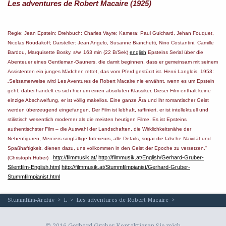
Les adventures de Robert Macaire (1925)
Regie: Jean Epstein; Drehbuch: Charles Vayre; Kamera: Paul Guichard, Jehan Fouquet,
Nicolas Roudakoff; Darsteller: Jean Angelo, Susanne Bianchetti, Nino Costantini, Camille
Bardou, Marquisette Bosky. s/w, 163 min (22 B/Sek)
english
Epsteins Serial über die
Abenteuer eines Gentleman-Gauners, die damit beginnen, dass er gemeinsam mit seinem
Assistenten ein junges Mädchen rettet, das vom Pferd gestürzt ist. Henri Langlois, 1953:
„Seltsamerweise wird Les Aventures de Robert Macaire nie erwähnt, wenn es um Epstein
geht, dabei handelt es sich hier um einen absoluten Klassiker. Dieser Film enthält keine
einzige Abschweifung, er ist völlig makellos. Eine ganze Ära und ihr romantischer Geist
werden überzeugend eingefangen. Der Film ist lebhaft, raffiniert, er ist intellektuell und
stilistisch wesentlich moderner als die meisten heutigen Filme. Es ist Epsteins
authentischster Film – die Auswahl der Landschaften, die Wirklichkeitsnähe der
Nebenfiguren, Merciers sorgfältige Interieurs, alle Details, sogar die falsche Naivität und
Spaßhaftigkeit, dienen dazu, uns vollkommen in den Geist der Epoche zu versetzen.“
http://filmmusik.at/
http://filmmusik.at/English/Gerhard-Gruber-
(Christoph Huber)
Silentfilm-English.html
http://filmmusik.at/Stummfilmpianist/Gerhard-Gruber-
Stummfilmpianist.html
Stummfilm-Archiv
>
L
>
Les adventures de Robert Macaire
>