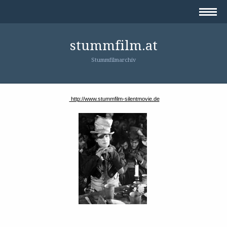
stummfilm.at
Stummfilmarchiv
http://www.stummfilm-silentmovie.de