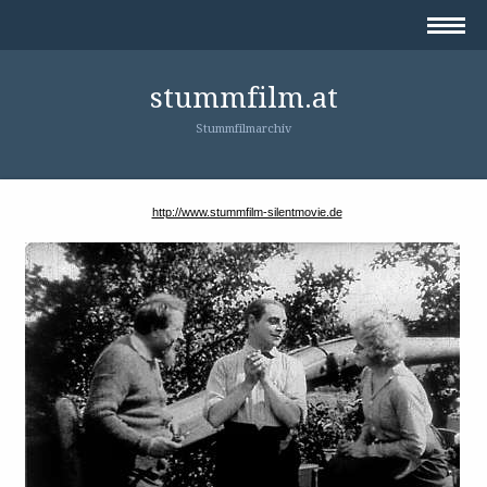
stummfilm.at
Stummfilmarchiv
http://www.stummfilm-silentmovie.de