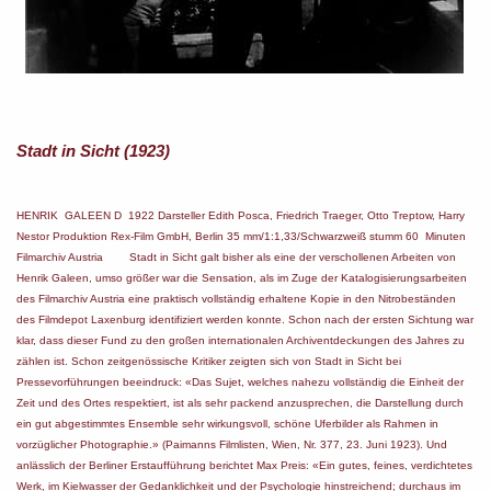
Stadt in Sicht (1923)
HENRIK GALEEN D 1922 Darsteller Edith Posca, Friedrich Traeger, Otto Treptow, Harry
Nestor Produktion Rex-Film GmbH, Berlin 35 mm/1:1,33/Schwarzweiß stumm 60 Minuten
Filmarchiv Austria Stadt in Sicht galt bisher als eine der verschollenen Arbeiten von
Henrik Galeen, umso größer war die Sensation, als im Zuge der Katalogisierungsarbeiten
des Filmarchiv Austria eine praktisch vollständig erhaltene Kopie in den Nitrobeständen
des Filmdepot Laxenburg identifiziert werden konnte. Schon nach der ersten Sichtung war
klar, dass dieser Fund zu den großen internationalen Archiventdeckungen des Jahres zu
zählen ist. Schon zeitgenössische Kritiker zeigten sich von Stadt in Sicht bei
Pressevorführungen beeindruck: «Das Sujet, welches nahezu vollständig die Einheit der
Zeit und des Ortes respektiert, ist als sehr packend anzusprechen, die Darstellung durch
ein gut abgestimmtes Ensemble sehr wirkungsvoll, schöne Uferbilder als Rahmen in
vorzüglicher Photographie.» (Paimanns Filmlisten, Wien, Nr. 377, 23. Juni 1923). Und
anlässlich der Berliner Erstaufführung berichtet Max Preis: «Ein gutes, feines, verdichtetes
Werk, im Kielwasser der Gedanklichkeit und der Psychologie hinstreichend; durchaus im