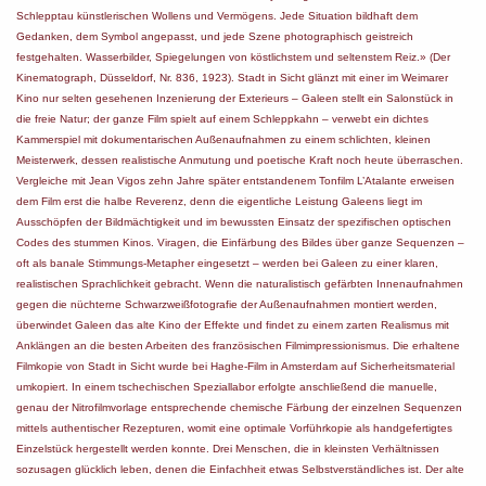
Schlepptau künstlerischen Wollens und Vermögens. Jede Situation bildhaft dem
Gedanken, dem Symbol angepasst, und jede Szene photographisch geistreich
festgehalten. Wasserbilder, Spiegelungen von köstlichstem und seltenstem Reiz.» (Der
Kinematograph, Düsseldorf, Nr. 836, 1923). Stadt in Sicht glänzt mit einer im Weimarer
Kino nur selten gesehenen Inzenierung der Exterieurs – Galeen stellt ein Salonstück in
die freie Natur; der ganze Film spielt auf einem Schleppkahn – verwebt ein dichtes
Kammerspiel mit dokumentarischen Außenaufnahmen zu einem schlichten, kleinen
Meisterwerk, dessen realistische Anmutung und poetische Kraft noch heute überraschen.
Vergleiche mit Jean Vigos zehn Jahre später entstandenem Tonfilm L’Atalante erweisen
dem Film erst die halbe Reverenz, denn die eigentliche Leistung Galeens liegt im
Ausschöpfen der Bildmächtigkeit und im bewussten Einsatz der spezifischen optischen
Codes des stummen Kinos. Viragen, die Einfärbung des Bildes über ganze Sequenzen –
oft als banale Stimmungs-Metapher eingesetzt – werden bei Galeen zu einer klaren,
realistischen Sprachlichkeit gebracht. Wenn die naturalistisch gefärbten Innenaufnahmen
gegen die nüchterne Schwarzweißfotografie der Außenaufnahmen montiert werden,
überwindet Galeen das alte Kino der Effekte und findet zu einem zarten Realismus mit
Anklängen an die besten Arbeiten des französischen Filmimpressionismus. Die erhaltene
Filmkopie von Stadt in Sicht wurde bei Haghe-Film in Amsterdam auf Sicherheitsmaterial
umkopiert. In einem tschechischen Speziallabor erfolgte anschließend die manuelle,
genau der Nitrofilmvorlage entsprechende chemische Färbung der einzelnen Sequenzen
mittels authentischer Rezepturen, womit eine optimale Vorführkopie als handgefertigtes
Einzelstück hergestellt werden konnte. Drei Menschen, die in kleinsten Verhältnissen
sozusagen glücklich leben, denen die Einfachheit etwas Selbstverständliches ist. Der alte