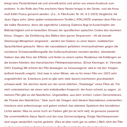
bringt eine Persönlichkeit mit und schnellt leicht und sicher von einem Ausdruck zum
anderen. In der Rolle des Fritz erscheint Harry Nestor knapp in der Geste, und als Anna
muß Edith Posca genannt werden. (J-s., in Film-Kurier, Nr. 34, 9.2.1923) Vergleiche mit
Jean Vigos zehn Jahre später entstandenem Tonfilm L'ATALANTE erweisen dem Film nur
die halbe Reverenz, denn die eigentliche Leistung Galeens liegt im Ausschöpfen der
Bildmächtigkeit und im bewußten Einsatz der spezifischen optischen Codes des stummen
Kinos. Viragen, die Einfärbung des Bildes über ganze Sequenzen - oft als banale
Stimmungs-Metaphern eingesetzt - werden bei Galeen zu einer klaren, realistischen
Sprachlichkeit gebracht. Wenn die naturalistisch gefärbten Innenaufnahmen gegen die
nüchterne Schwarzweißfotografie der Außenaufnahmen montiert werden, überwindet
Galeen das alte Kino der Effekte und findet zu einem zarten Realismus mit Anklängen an
die besten Arbeiten des französischen Filmimpressionismus. (Ernst Kieninger, in: Viennale
2001 Katalog) Mir scheint der Film deswegen so herausragend, weil er mit den Viragen
äußerst bewußt umgeht. Und zwar in einer Weise, wie es für einen Film von 1923 sehr
ungewöhnlich ist. Exterieurs (und es gibt sehr viele davon) erscheinen grundsätzlich
schwarz-weiß. Sie stechen damit von der sonst üblichen „Totalvirage" eines Films ab. Für
mich unterstreichen sie einen sehr individuellen Anspruch; der Autor scheint zu sagen: „In
meinem Film gibt es viel Natürliches, Ungestelltes, aus dem 'echten' Leben Genommenes,
die Poesie des Natürlichen." Aber auch die Viragen sind diesem Naturalismus unterworfen.
Interieurs sind amber/orange und geben einfach das wärmere Spektrum des künstlichen
Lichts wieder. Was es sonst noch an Farben gibt (es ist nicht viel), ist genauso passend:
Die unvermeidliche blaue Nacht und der rosa Sonnenaufgang. Einige Nachtsequenzen
sind sogar tatsächlich nachts gedreht. (Das ist aber nicht gar so selten.) Mich rührt der Film