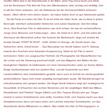
Schiffer Ullrich liest in der Abendstunde in der Bibel, seine Frau Anna kocht und strickt,
und der Bootsmann Fritz liebt die Frau des Zillenbesitzers, aber züchtig und einfältig. Und
er will den Kahn verlassen, sich als Vollmatrose bei der Hochseeschiffahrt anheuern
lassen. Ullrich will ihn nicht ziehen lassen: sie haben bisher doch so gut miteinander gelebt
… Da tritt Fredy ins Leben der Drei. Er ist ein Artist der üblen Sorte, wie es diese in jedem
Beruf gibt: mehrfach vorbestrafter Verbrecher und zuletzt Steptänzer. Und ihm erliegt
Anna. Dem Burschen Fritz zu widerstehen war nicht schwer, der war ein rechtschaffener
Junge ohne Wünsche und Forderungen - aber: die Stadt ist in Sicht, und hier ludert der
Abschaum der Menschheit umher, hier herrscht die Niedertracht, siegt und zerstört die
brutale Gewalt. STADT IN SICHT - heißt: Gefahr im Verzuge, die Sünde lauert, das
Verbrechen droht, Unheil brütet … Das Manuskript von Henrik Galeen und Fr. Sieburg
erweckt den Anschein einer Episoden-Ausspannung. Dabei ist der Film in seinen
technischen Teilen von ausgesuchter Feinheit; die Photographie der Wasserflächen hat
die Lichter und die Stimmung prachtvoll erfaßt, und das Mitgehen des Bildes mit den
beweglichen Objekten ist stellenweise von einer überraschenden Liebe zur Sache diktiert.
Einige Großaufnahmen sind von starkem Reiz, und die Ausschnitte aus dem
Landschaftlichen sind charakteristisch gewählt, wenn auch im Schnitt ein einmal gewählter
landschaftlicher Typus nicht immer sorgfältig durchgehalten wurde. Mit Überblendungen ist
erfreulicherweise sehr gespart worden. Die Regie Henrik Galeens zeigt sich vorwiegend im
Gesamtbild, im Erhaschen des rechten Momentes und der sorgfältigen Wahl des Milieus.
Darstellerisch sind Friedrich Taeger (Ullrich) und Otto Treptow (Fredy) sehr gut, Taeger
erreicht in seinen Schlußszenen eine heiße, innerliche Kraft, und Treptow macht aus dem
Gewaltmenschen dann und wann einen zum Lächeln reizenden Komödianten, um das
Abstoßende dieses Mißratenen zu mildern. Man müßte ihm öfter im Film begegnen; er