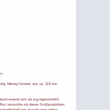
o;
kij, Nikolaj Cereteli. s/w, ca. 119 min
anet erweist sich als arg eigentümlich,
Rus’ versuchte mit dieser Großproduktion,
iengesellschaft war, musste man sehen,