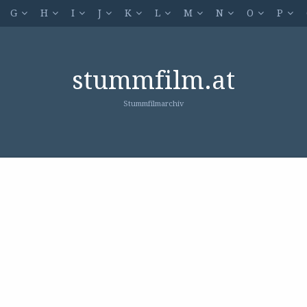
G
H
I
J
K
L
M
N
O
P
stummfilm.at
Stummfilmarchiv