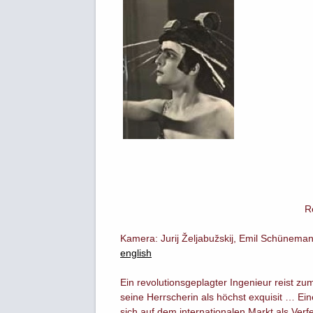
R
Kamera: Jurij Željabužskij, Emil Schünemann; 
english
Ein revolutionsgeplagter Ingenieur reist zu
seine Herrscherin als höchst exquisit … E
sich auf dem internationalen Markt als Ver