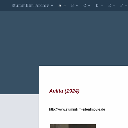
Stummfilm-Archiv
A
B
C
D
E
F
Aelita (1924)
http://www.stummfilm-silentmovie.de