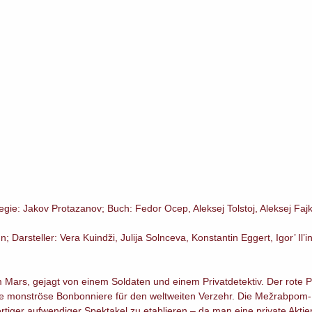
egie: Jakov Protazanov; Buch: Fedor Ocep, Aleksej Tolstoj, Aleksej Fajk
Darsteller: Vera Kuindži, Julija Solnceva, Konstantin Eggert, Igor’ Il’ins
m Mars, gejagt von einem Soldaten und einem Privatdetektiv. Der rote Pl
ine monströse Bonbonniere für den weltweiten Verzehr. Die Mežrabpom-
fertiger aufwendiger Spektakel zu etablieren – da man eine private Akt