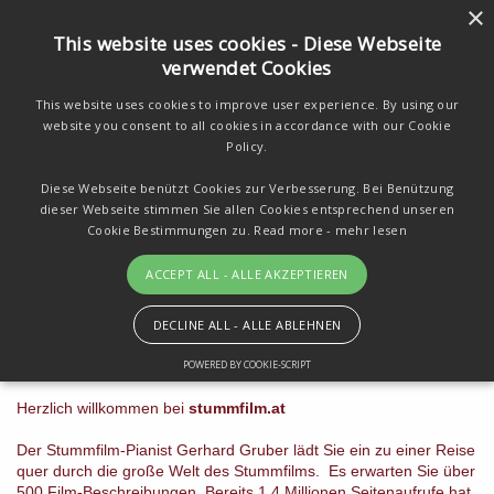
×
This website uses cookies - Diese Webseite
verwendet Cookies
stummfilm.at
This website uses cookies to improve user experience. By using our
website you consent to all cookies in accordance with our Cookie
Stummfilmarchiv
Policy.
Diese Webseite benützt Cookies zur Verbesserung. Bei Benützung
dieser Webseite stimmen Sie allen Cookies entsprechend unseren
Cookie Bestimmungen zu.
Read more - mehr lesen
ACCEPT ALL - ALLE AKZEPTIEREN
DECLINE ALL - ALLE ABLEHNEN
Stummfilm - Silent Movie - HOME
POWERED BY COOKIE-SCRIPT
Herzlich willkommen bei
stummfilm.at
Der Stummfilm-Pianist Gerhard Gruber lädt Sie ein zu einer Reise
quer durch die große Welt des Stummfilms. Es erwarten Sie über
500 Film-Beschreibungen. Bereits 1,4 Millionen Seitenaufrufe hat